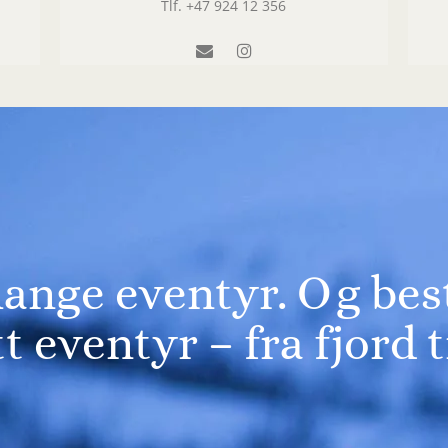
Tlf.
+47 924 12 356
ange eventyr. Og best
tt eventyr – fra fjord t