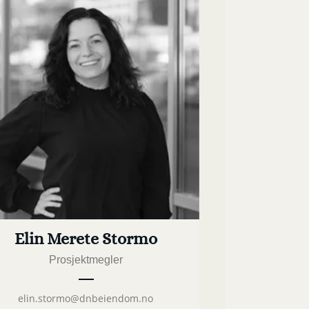
Elin Merete Stormo
Prosjektmegler
elin.stormo@dnbeiendom.no