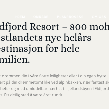
HJEM
OMRÅDE
PLANPROSESS
OM OSS
dfjord Resort – 800 moh
stlandets nye helårs
stinasjon for hele
milien.
t drømmen din i våre flotte leiligheter eller i din egen hytte
ert på din drømmetomt like ved alpinbakken, nær fantastisk
heter og med umiddelbar nærhet til fjellandsbyen i Eidfjord
t. Ett deilig sted å være året rundt.