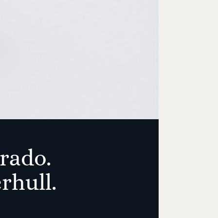
orado.
rhull.