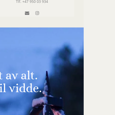
Tlf.
+47 950 03 934
 av alt.
il vidde.