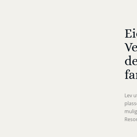
Ei
Ve
de
fa
Lev u
plass
mulig
Resor