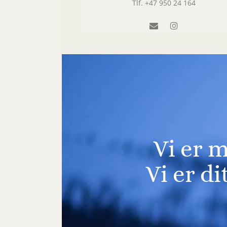
Tlf.
+47 950 24 164
Vi er m
Vi er di