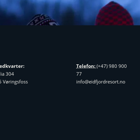
edkvarter:
Telefon:
(+47) 980 900
lia 304
77
 Vøringsfoss
info@eidfjordresort.no