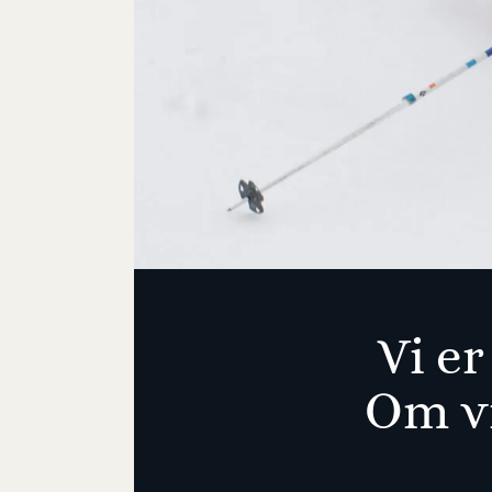
Vi er
Om vi