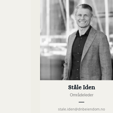
Ståle Iden
Områdeleder
stale.iden@dnbeiendom.no