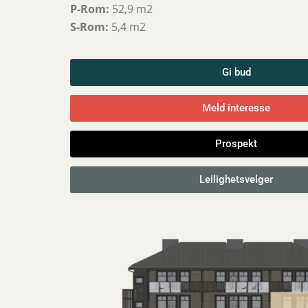
P-Rom:
52,9 m2
S-Rom:
5,4 m2
Gi bud
Meld interesse
Prospekt
Leilighetsvelger