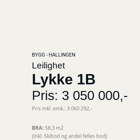
BYGG - HALLINGEN
Leilighet
Lykke 1B
Pris: 3 050 000,-
Pris inkl. omk.: 3 060 292,-
BRA:
58,3 m2
(Inkl. Skibod og andel felles bod)