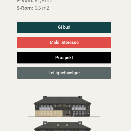
P-Rom:
81,9 m2
S-Rom:
6,5 m2
Gi bud
Meld interesse
Prospekt
Leilighetsvelger