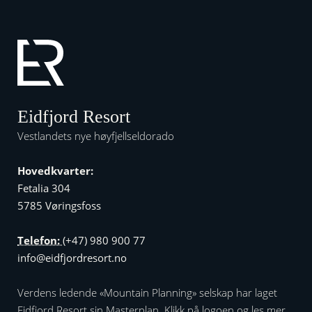
Eidfjord Resort
Vestlandets nye høyfjellseldorado
Hovedkvarter:
Fetalia 304
5785 Vøringsfoss
Telefon:
(+47) 980 900 77
info@eidfjordresort.no
Verdens ledende «Mountain Planning» selskap har laget
Eidfjord Resort sin Masterplan. Klikk på logoen og les mer…