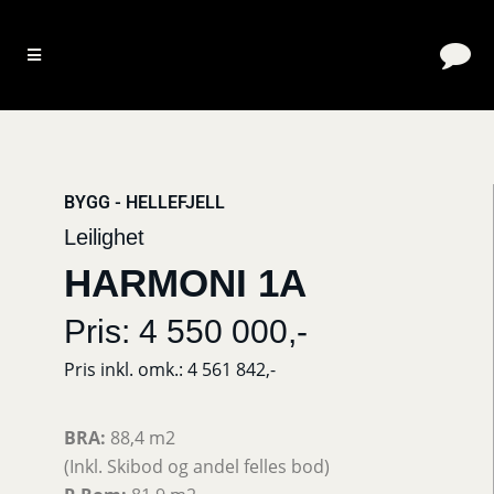
BYGG - HELLEFJELL
Leilighet
HARMONI 1A
Pris: 4 550 000,-
Pris inkl. omk.: 4 561 842,-
BRA:
88,4 m2
(Inkl. Skibod og andel felles bod)