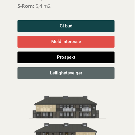
S-Rom:
5,4 m2
Gi bud
Meld interesse
Prospekt
Leilighetsvelger