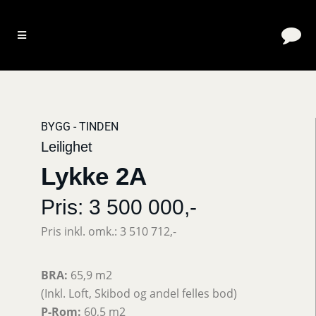
BYGG - TINDEN
Leilighet
Lykke 2A
Pris: 3 500 000,-
Pris inkl. omk.: 3 510 712,-
BRA:
65,9 m2
(Inkl. Loft, Skibod og andel felles bod)
P-Rom:
60,5 m2